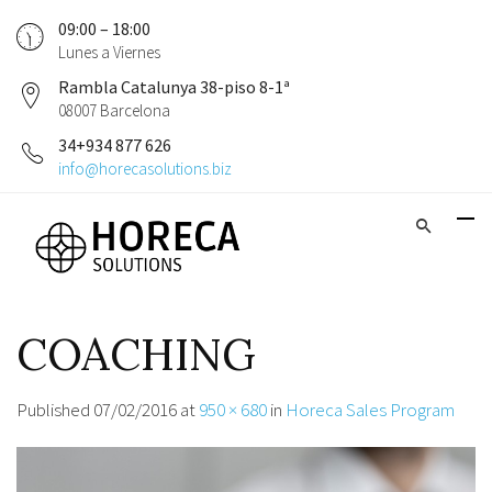
09:00 – 18:00
Lunes a Viernes
Rambla Catalunya 38-piso 8-1ª
08007 Barcelona
34+934 877 626
info@horecasolutions.biz
COACHING
Published
07/02/2016
at
950 × 680
in
Horeca Sales Program