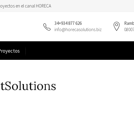
royectos en el canal HORECA
34+934 877 626
Rambl
info@horecasolutions.biz
0800
Proyectos
tSolutions