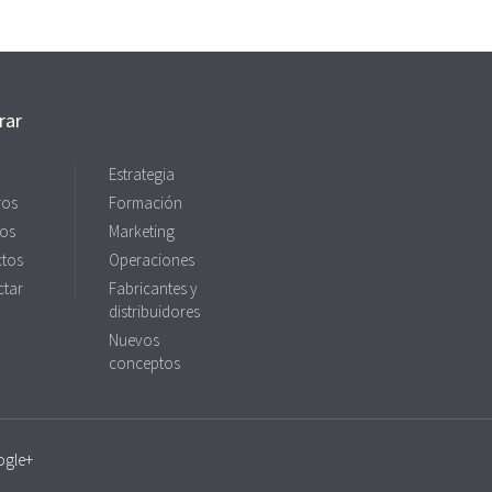
rar
Estrategia
ros
Formación
ios
Marketing
ctos
Operaciones
ctar
Fabricantes y
distribuidores
Nuevos
conceptos
ogle+