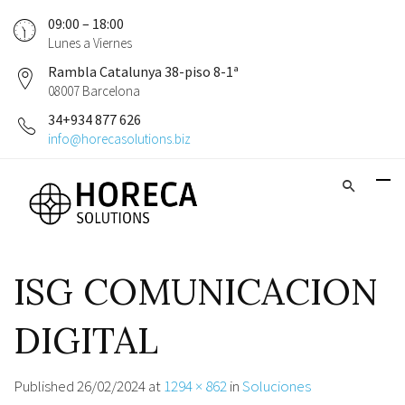
09:00 – 18:00
Lunes a Viernes
Rambla Catalunya 38-piso 8-1ª
08007 Barcelona
34+934 877 626
info@horecasolutions.biz
ISG COMUNICACION
DIGITAL
Published
26/02/2024
at
1294 × 862
in
Soluciones